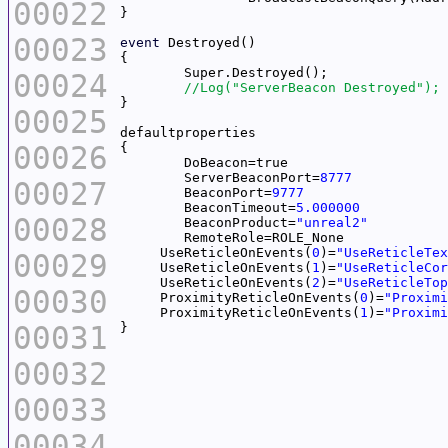
00022
00023
event
00024
00025
00026
	ServerBeaconPort=
8777
00027
	BeaconPort=
9777
	BeaconTimeout=
5.000000
00028
	BeaconProduct=
"unreal2"
     UseReticleOnEvents(
0
)=
"UseReticleTex
00029
     UseReticleOnEvents(
1
)=
"UseReticleCor
     UseReticleOnEvents(
2
)=
"UseReticleTop
00030
     ProximityReticleOnEvents(
0
)=
"Proximi
     ProximityReticleOnEvents(
1
)=
"Proximi
00031
00032
00033
00034