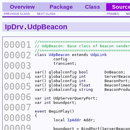
Overview
Package
Class
Sourc
PREVIOUS CLASS
NEXT CLASS
FRAMES
NO
IpDrv
.
UdpBeacon
00001
00002
class
UdpBeacon
 extends 
UdpLink
00003
var() globalconfig 
bool
00004
var() globalconfig 
int
var() globalconfig 
int
00005
var() globalconfig 
float
var() globalconfig 
string
00006
var 
int
var 
int
00007
event
00008
	local 
IpAddr
00009