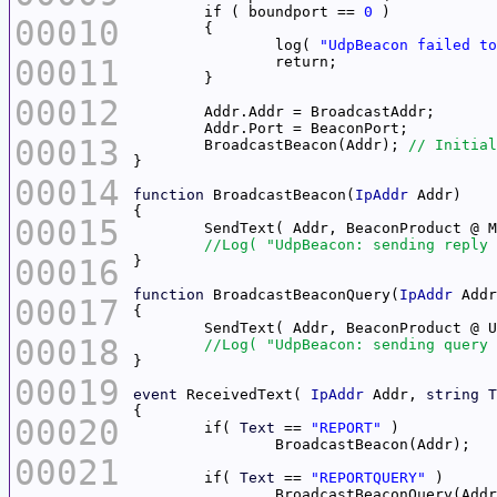
	if ( boundport == 
0
00010
		log( 
"UdpBeacon failed to
00011
00012
00013
	BroadcastBeacon(Addr); 
00014
function
 BroadcastBeacon(
IpAddr
00015
	SendText( Addr, BeaconProduct @ 
00016
function
 BroadcastBeaconQuery(
IpAddr
00017
00018
00019
event
 ReceivedText( 
IpAddr
 Addr, 
string
T
00020
	if( 
Text
 == 
"REPORT"
00021
	if( 
Text
 == 
"REPORTQUERY"