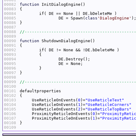
00082
function
00083
00084
00085
		DE = Spawn(
class
'DialogEngine'
00086
00087
00088
00089
00090
function
00091
00092
00093
00094
00095
00096
00097
00098
00099
00100
00101
00102
00103
     UseReticleOnEvents(
0
)=
"UseReticleText"
00104
     UseReticleOnEvents(
1
)=
"UseReticleCorners"
00105
     UseReticleOnEvents(
2
)=
"UseReticleTopBars"
00106
     ProximityReticleOnEvents(
0
)=
"ProximityReti
00107
     ProximityReticleOnEvents(
1
)=
"ProximityReti
00108
00109