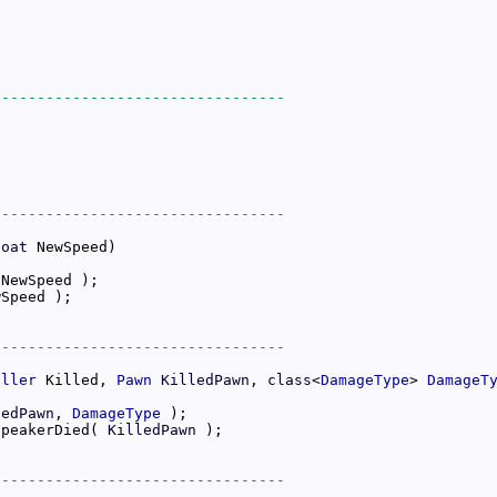
loat
oller
 Killed, 
Pawn
KilledPawn
, 
class
<
DamageType
> 
DamageT
ledPawn
, 
DamageType
SpeakerDied( 
KilledPawn