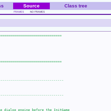
ss
Source
Class tree
FRAMES
NO FRAMES