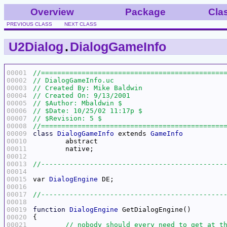
Overview
Package
Cla
PREVIOUS CLASS
NEXT CLASS
U2Dialog
.
DialogGameInfo
00001
00002
00003
00004
00005
00006
00007
00008
00009
class
DialogGameInfo
 extends 
GameInfo
00010
00011
00012
00013
00014
00015
var 
DialogEngine
00016
00017
00018
00019
function
DialogEngine
00020
00021