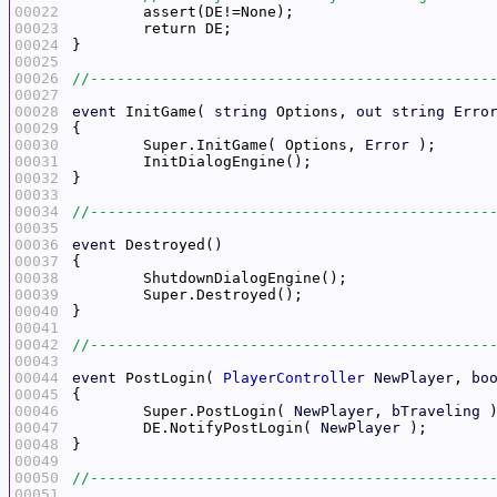
00022
00023
00024
00025
00026
00027
00028
event
 InitGame( 
string
 Options, 
out
string
Erro
00029
00030
	Super.InitGame( Options, 
Error
00031
00032
00033
00034
00035
00036
event
00037
00038
00039
00040
00041
00042
00043
00044
event
 PostLogin( 
PlayerController
NewPlayer
, 
bo
00045
00046
	Super.PostLogin( 
NewPlayer
, 
bTraveling
00047
	DE.NotifyPostLogin( 
NewPlayer
00048
00049
00050
00051