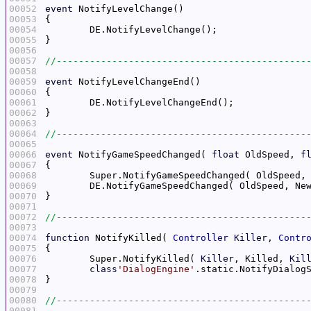
00052
event
00053
00054
00055
00056
00057
00058
00059
event
00060
00061
00062
00063
00064
00065
00066
event
 NotifyGameSpeedChanged( 
float
 OldSpeed, 
f
00067
00068
00069
00070
00071
00072
00073
00074
function
 NotifyKilled( 
Controller
Killer
, 
Contr
00075
00076
	Super.NotifyKilled( 
Killer
, Killed, 
Kil
00077
class
'DialogEngine'
.static.NotifyDialog
00078
00079
00080
00081