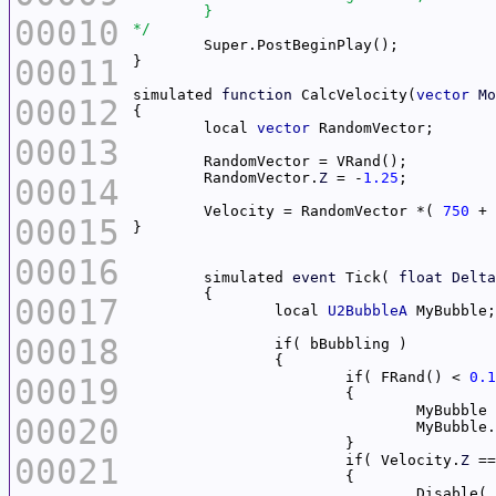
00010
*/
00011
simulated 
function
 CalcVelocity(
vector
Mo
00012
	local 
vector
00013
	RandomVector.
Z
 = -
1.25
00014
	Velocity = RandomVector *( 
750
 + 
00015
00016
	simulated 
event
 Tick( 
float
Delta
00017
		local 
U2BubbleA
00018
			if( FRand() < 
0.1
00019
				MyBubbl
00020
				MyBubb
00021
			if( Velocity.
Z
 ==
				Disable( 