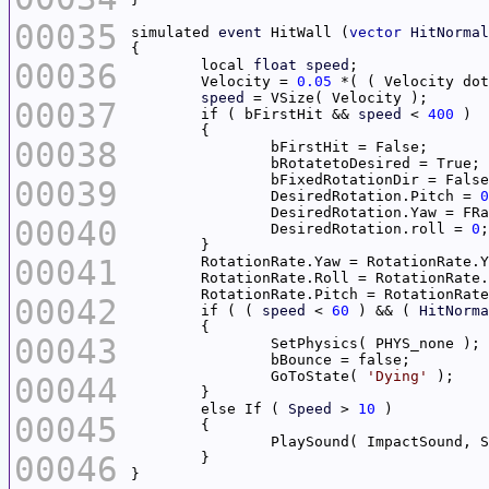
00035
simulated 
event
 HitWall (
vector
HitNormal
00036
	local 
float
speed
	Velocity = 
0.05
 *( ( Velocity dot
speed
00037
	if ( bFirstHit && 
speed
 < 
400
00038
00039
		DesiredRotation.Pitch = 
0
		DesiredRotation.Yaw = FR
00040
		DesiredRotation.roll = 
0
00041
	RotationRate.Yaw = RotationRate.
	RotationRate.Roll = RotationRate
	RotationRate.Pitch = RotationRat
00042
	if ( ( 
speed
 < 
60
 ) && ( 
HitNorma
00043
		GoToState( 
'Dying'
00044
	else If ( 
Speed
 > 
10
00045
		P
00046