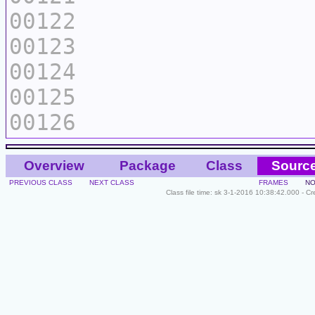
00122
00123
00124
00125
00126
Overview
Package
Class
Sourc
PREVIOUS CLASS
NEXT CLASS
FRAMES
NO
Class file time: sk 3-1-2016 10:38:42.000 - C