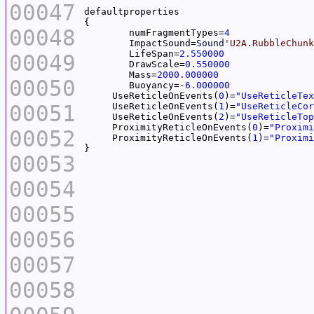
00047
00048
	numFragmentTypes=
4
	ImpactSound=
Sound
'U2A.RubbleChunk
	LifeSpan=
2.550000
00049
	DrawScale=
0.550000
	Mass=
2000.000000
00050
	Buoyancy=-
6.000000
     UseReticleOnEvents(
0
)=
"UseReticleTex
00051
     UseReticleOnEvents(
1
)=
"UseReticleCor
     UseReticleOnEvents(
2
)=
"UseReticleTop
     ProximityReticleOnEvents(
0
)=
"Proximi
00052
     ProximityReticleOnEvents(
1
)=
"Proximi
00053
00054
00055
00056
00057
00058