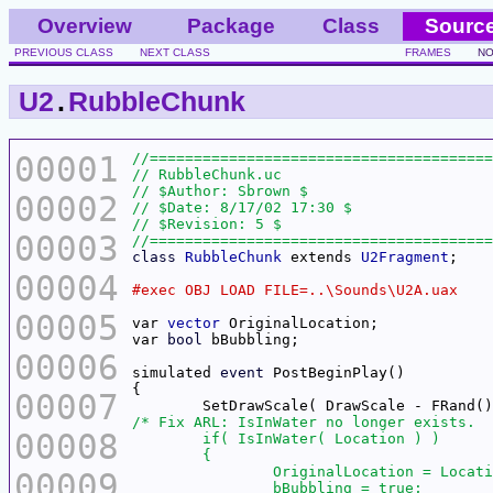
Overview
Package
Class
Sourc
PREVIOUS CLASS
NEXT CLASS
FRAMES
NO
U2
.
RubbleChunk
00001
00002
00003
class
RubbleChunk
 extends 
U2Fragment
00004
00005
var 
vector
var 
bool
00006
simulated 
event
00007
00008
00009