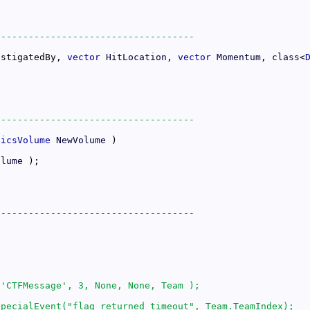
nstigatedBy, 
vector
HitLocation
, 
vector
Momentum
, 
class
<
sicsVolume
NewVolume
olume