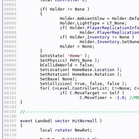
00082
00083
00084
00085
00086
00087
		if( Holder.
PlayerReplicationInf
00088
			Holder.
PlayerReplicatio
00089
		if( Holder.
Inventory
00090
			Holder.
Inventory
00091
00092
00093
	GotoState( 
'Home'
00094
00095
00096
	SetLocation( HomeBase.
Location
00097
00098
00099
00100
	for( 
C
=
Level
.ControllerList; 
C
!=None; 
C
00101
		if( 
C
00102
C
.MoveTimer = -
1.0
; 
00103
00104
00105
00106
00107
event
 Landed( 
vector
HitNormall
00108
00109
	local 
rotator
00110