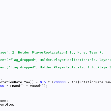
0
RotationRate.Yaw)) - 
0.5
 * (
200000
400