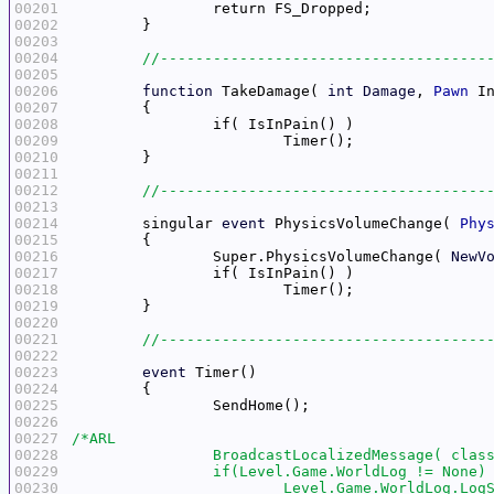
00201
00202
00203
00204
00205
00206
function
 TakeDamage( 
int
Damage
, 
Pawn
 I
00207
00208
00209
00210
00211
00212
00213
00214
	singular 
event
 PhysicsVolumeChange( 
Phy
00215
00216
		Super.PhysicsVolumeChange( 
NewV
00217
00218
00219
00220
00221
00222
00223
event
00224
00225
00226
00227
00228
00229
00230