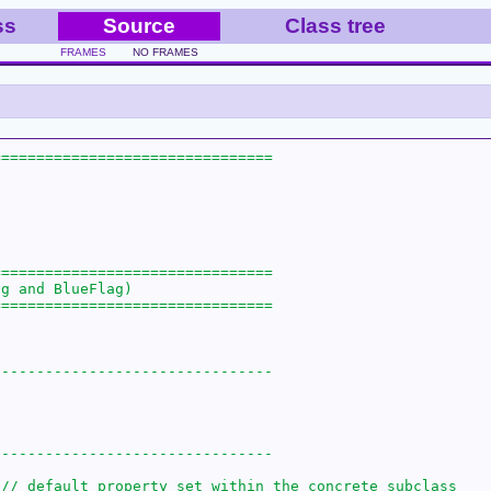
ss
Source
Class tree
FRAMES
NO FRAMES
	