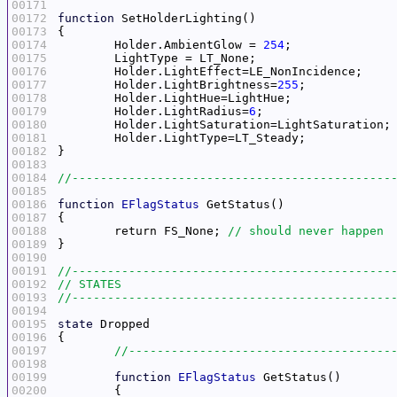
00171
00172
function
00173
00174
	Holder.AmbientGlow = 
254
00175
00176
00177
	Holder.LightBrightness=
255
00178
00179
	Holder.LightRadius=
6
00180
00181
00182
00183
00184
00185
00186
function
EFlagStatus
00187
00188
	return FS_None; 
00189
00190
00191
00192
00193
00194
00195
state
00196
00197
00198
00199
function
EFlagStatus
00200