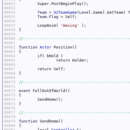
00052
00053
00054
Team
 = 
U2TeamGame
(
Level
00055
Team
.
Flag
00056
00057
	LoopAnim( 
'Waving'
00058
00059
00060
00061
00062
function
Actor
00063
00064
00065
00066
00067
00068
00069
00070
00071
00072
event
00073
00074
00075
00076
00077
00078
00079
function
00080
00081
	local 
Controller
C