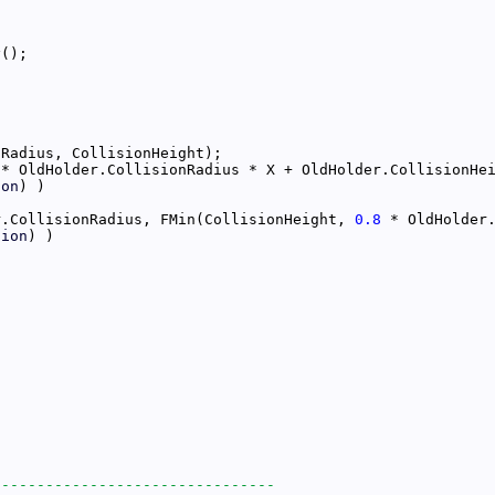
 * OldHolder.CollisionRadius * X + OldHolder.CollisionHe
ion
r.CollisionRadius, FMin(CollisionHeight, 
0.8
tion