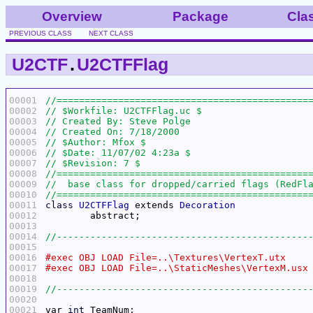
Overview
Package
Cla
PREVIOUS CLASS
NEXT CLASS
U2CTF
.
U2CTFFlag
00001
00002
00003
00004
00005
00006
00007
00008
00009
00010
00011
class
U2CTFFlag
 extends 
Decoration
00012
00013
00014
00015
00016
00017
00018
00019
00020
00021
var 
int
 TeamNum;			