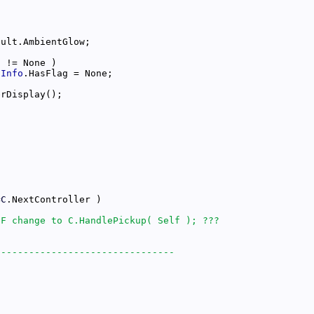
o
nInfo
=
C