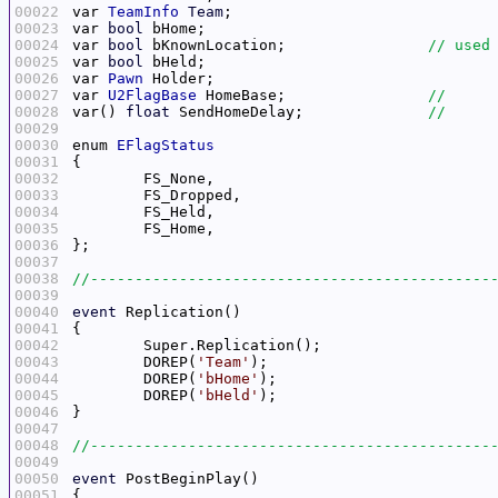
00022
var 
TeamInfo
Team
;			
00023
var 
bool
 bHome;				
00024
var 
bool
 bKnownLocation;		
00025
var 
bool
 bHeld;				
00026
var 
Pawn
 Holder;			
00027
var 
U2FlagBase
 HomeBase;		
00028
var() 
float
 SendHomeDelay;		
00029
00030
enum 
EFlagStatus
00031
00032
00033
00034
00035
00036
00037
00038
00039
00040
event
00041
00042
00043
	DOREP(
'Team'
00044
	DOREP(
'bHome'
00045
	DOREP(
'bHeld'
00046
00047
00048
00049
00050
event
00051