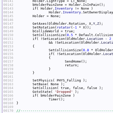
00141
00142
00143
	if( Holder.
Inventory
00144
		Holder.
Inventory
00145
00146
00147
	GetAxes(OldHolder.Rotation, X,
Y
,
Z
00148
	SetRotation(
rotator
(-
1
00149
00150
	SetCollisionSize(
0.5
00151
 	if( !SetLocation(OldHolder.
Location
 - 
2
00152
		&& !SetLocation(OldHolder.
Locat
00153
00154
		SetCollisionSize(
0.8
 * OldHolde
00155
		if( !SetLocation(OldHolder.
Loca
00156
00157
00158
00159
00160
00161
00162
00163
00164
00165
	GotoState( 
'Dropped'
00166
00167
00168
00169
00170