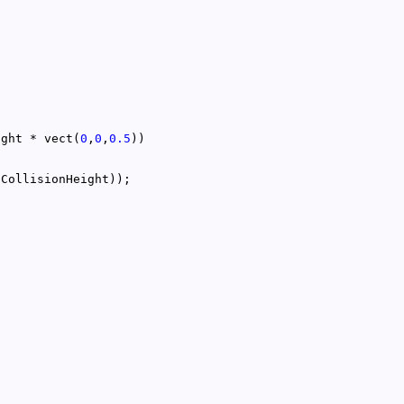
ight * vect(
0
,
0
,
0.5