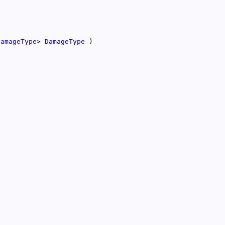
DamageType
> 
DamageType