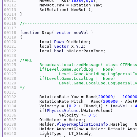
00111
	NewRot = Rot(
16384
,
0
,
0
00112
00113
00114
00115
00116
00117
00118
function
 Drop( 
vector
newVel
00119
00120
	local 
Pawn
00121
	local 
vector
 X,
Y
,
Z
00122
	local 
bool
00123
00124
00125
00126
00127
00128
00129
00130
*/
00131
00132
	RotationRate.Yaw = Rand(
200000
) - 
10000
00133
	RotationRate.Pitch = Rand(
200000
 - Abs(
00134
	Velocity = (
0.2
 + FRand()) * (
newVel
 + 
00135
	if(
PhysicsVolume
00136
		Velocity *= 
0.5
00137
00138
	Holder.
PlayerReplicationInfo
00139
00140